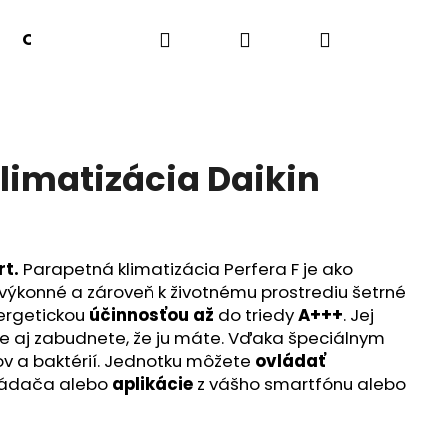
Hľadať
Prihlásenie
Nákupný
Odvlhčovače
Výhodná ponuka
Obchodné
košík
limatizácia Daikin
rt.
Parapetná klimatizácia Perfera F je ako
 výkonné a zároveň k životnému prostrediu šetrné
ergetickou
účinnosťou až
do triedy
A+++
. Jej
že aj zabudnete, že ju máte. Vďaka špeciálnym
ov a baktérií. Jednotku môžete
ovládať
ládača alebo
aplikácie
z vášho smartfónu alebo