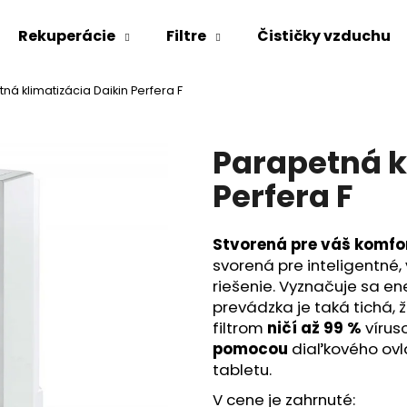
Rekuperácie
Filtre
Čističky vzduchu
ná klimatizácia Daikin Perfera F
Čo potrebujete nájsť?
Parapetná k
HĽADAŤ
Perfera F
Stvorená pre váš komfo
Odporúčame
svorená pre inteligentné,
riešenie. Vyznačuje sa en
prevádzka je taká tichá, 
filtrom
ničí až 99 %
vírus
pomocou
diaľkového ov
tabletu.
V cene je zahrnuté: