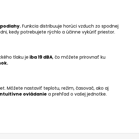
 podlahy.
Funkcia distribuuje horúci vzduch zo spodnej
dni, kedy potrebujete rýchlo a účinne vykúriť priestor.
ckého tlaku je
iba 19 dBA
, čo môžete prirovnať ku
nok.
et. Môžete nastaviť teplotu, režim, časovač, ako aj
intuitívne ovládanie
a prehľad o vašej jednotke.