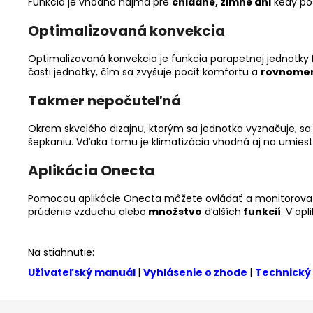
Funkcia je vhodná najmä pre
chladné, zimné dni
kedy pot
Optimalizovaná konvekcia
Optimalizovaná konvekcia je funkcia parapetnej jednotky 
časti jednotky, čím sa zvyšuje pocit komfortu a
rovnomer
Takmer nepočuteľná
Okrem skvelého dizajnu, ktorým sa jednotka vyznačuje, sa
šepkaniu. Vďaka tomu je klimatizácia vhodná aj na umiest
Aplikácia Onecta
Pomocou aplikácie Onecta môžete ovládať a monitorovať
prúdenie vzduchu alebo
množstvo
ďalších
funkcií
. V ap
Na stiahnutie:
Užívateľský manuál
|
Vyhlásenie o zhode
|
Technický 
Z