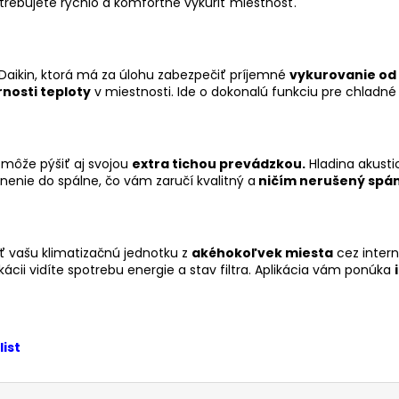
rebujete rýchlo a komfortne vykúriť miestnosť.
Daikin, ktorá má za úlohu zabezpečiť príjemné
vykurovanie od
nosti teploty
v miestnosti. Ide o dokonalú funkciu pre chladné 
 môže pýšiť aj svojou
extra tichou prevádzkou.
Hladina akusti
nenie do spálne, čo vám zaručí kvalitný a
ničím nerušený spá
 vašu klimatizačnú jednotku z
akéhokoľvek miesta
cez intern
likácii vidíte spotrebu energie a stav filtra. Aplikácia vám ponúka
list