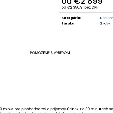
od
€2 899
od
€2 356,91
bez DPH
Jednotková
cena:
Kategória
:
Nástenn
Záruka
:
2 roky
POMÔŽEME S VÝBEROM
 minút pre plnohodnotný a príjemný účinok. Po 30 minútach s