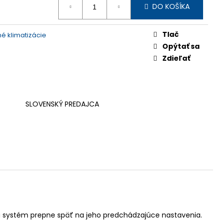
DO KOŠÍKA
Tlač
é klimatizácie
Opýtať sa
Zdieľať
SLOVENSKÝ PREDAJCA
a systém prepne späť na jeho predchádzajúce nastavenia.