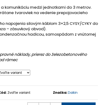
 a komunikáciu medzi jednotkami do 3 metrov.
y vrátane tvaroviek na vedenie prepojovacieho
kého napojenia silovým káblom 3×2,5 CYSY/CYKY do
áza – zásuvkový obvod).
ondenzačnou hadicou, samospádom z vnútornej
opravné náklady, prierez do železobetonového
nad rámec
Kód:
Zvoľte variant
Značka:
Daikin