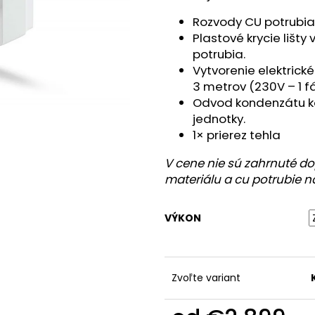
Rozvody CU potrubia
Plastové krycie lišt
potrubia.
Vytvorenie elektric
3 metrov (230V – 1 f
Odvod kondenzátu k
jednotky.
1× prierez tehla
V cene nie sú zahrnuté d
materiálu a cu potrubie 
VÝKON
Zvoľte variant