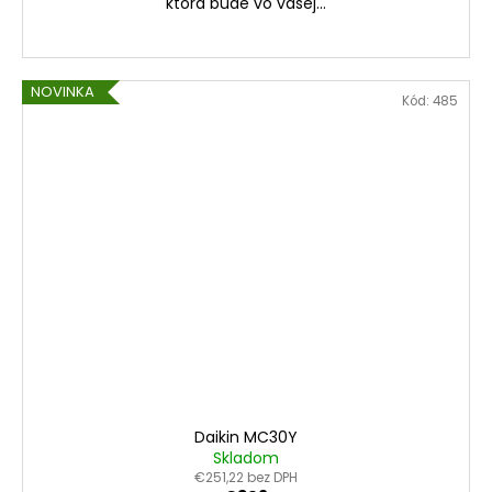
ktorá bude vo vašej...
NOVINKA
Kód:
485
Daikin MC30Y
Skladom
€251,22 bez DPH