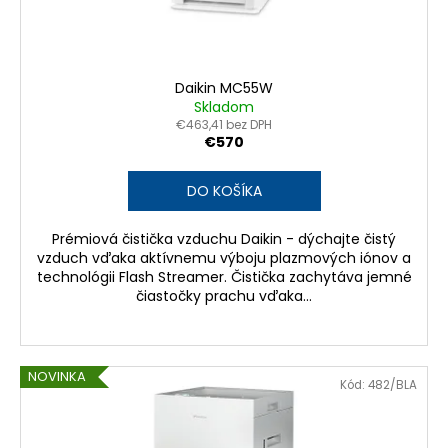
Daikin MC55W
Skladom
€463,41 bez DPH
€570
DO KOŠÍKA
Prémiová čistička vzduchu Daikin - dýchajte čistý
vzduch vďaka aktívnemu výboju plazmových iónov a
technológii Flash Streamer. Čistička zachytáva jemné
čiastočky prachu vďaka...
NOVINKA
Kód:
482/BLA