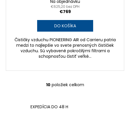
Na objednávku
€625,20 bez DPH
€769
DO KOŠÍKA
Čističky vzduchu PIONEERING AIR od Carrieru patria
medzi to najlepšie vo svete prenosných čističiek
vzduchu. Sú vybavené pokročilými filtrami a
schopnosťou čistiť veľké...
10
položiek celkom
O
v
l
á
EXPEDÍCIA DO 48 H
d
a
c