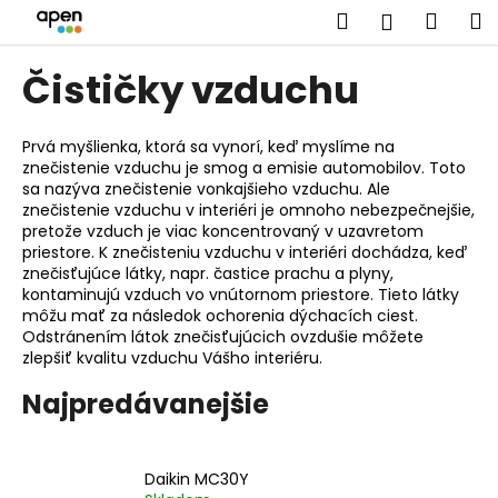
K
Prejsť
Hľadať
Náku
M
Prihlásen
na
o
obsah
Späť
Späť
košík
š
Čističky vzduchu
í
Č
k
o
Prvá myšlienka, ktorá sa vynorí, keď myslíme na
znečistenie vzduchu je smog a emisie automobilov. Toto
p
sa nazýva znečistenie vonkajšieho vzduchu. Ale
o
znečistenie vzduchu v interiéri je omnoho nebezpečnejšie,
t
pretože vzduch je viac koncentrovaný v uzavretom
priestore. K znečisteniu vzduchu v interiéri dochádza, keď
r
znečisťujúce látky, napr. častice prachu a plyny,
e
kontaminujú vzduch vo vnútornom priestore. Tieto látky
môžu mať za následok ochorenia dýchacích ciest.
b
Odstránením látok znečisťujúcich ovzdušie môžete
u
zlepšiť kvalitu vzduchu Vášho interiéru.
j
Najpredávanejšie
e
t
e
Daikin MC30Y
n