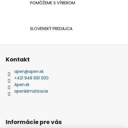
i
POMÔŽEME S VÝBEROM
e
p
r
v
SLOVENSKÝ PREDAJCA
k
y
v
Z
ý
á
p
Kontakt
p
i
ä
s
apen
@
apen.sk
t
u
+421 948 691 000
i
Apen.sk
e
apenklimatizacie
Informácie pre vás