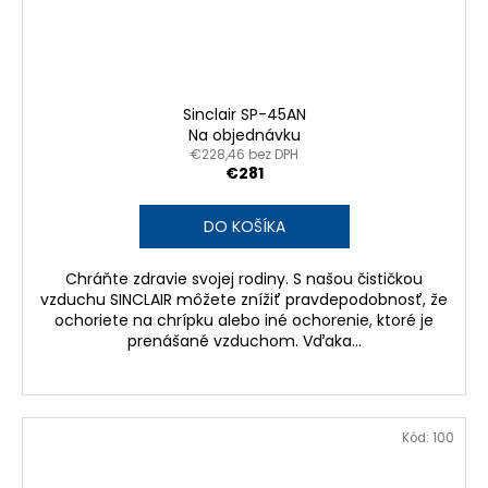
Sinclair SP-45AN
Na objednávku
€228,46 bez DPH
€281
DO KOŠÍKA
Chráňte zdravie svojej rodiny. S našou čističkou
vzduchu SINCLAIR môžete znížiť pravdepodobnosť, že
ochoriete na chrípku alebo iné ochorenie, ktoré je
prenášané vzduchom. Vďaka...
Kód:
100