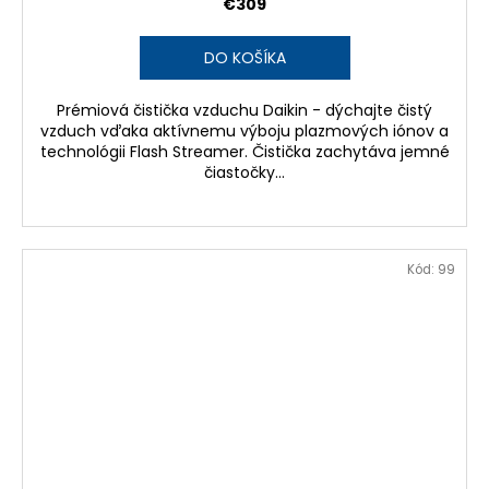
€309
DO KOŠÍKA
Prémiová čistička vzduchu Daikin - dýchajte čistý
vzduch vďaka aktívnemu výboju plazmových iónov a
technológii Flash Streamer. Čistička zachytáva jemné
čiastočky...
Kód:
99