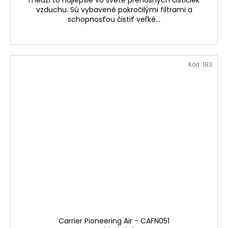
medzi to najlepšie vo svete prenosných čističiek
vzduchu. Sú vybavené pokročilými filtrami a
schopnosťou čistiť veľké...
Kód:
183
Carrier Pioneering Air - CAFN051