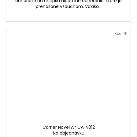
ochoriete na chrípku alebo iné ochorenie, ktoré je
prenášané vzduchom. Vďaka...
Kód:
75
Carrier Novel Air CAFN012
Na objednávku