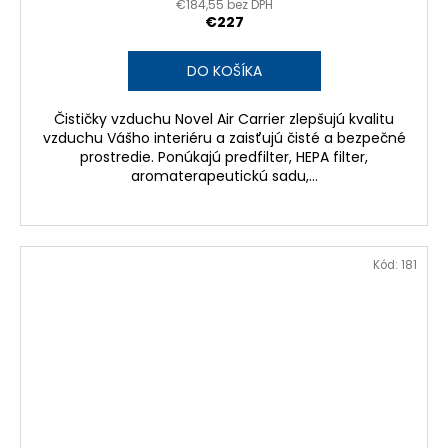
€184,55 bez DPH
€227
DO KOŠÍKA
Čističky vzduchu Novel Air Carrier zlepšujú kvalitu
vzduchu Vášho interiéru a zaisťujú čisté a bezpečné
prostredie. Ponúkajú predfilter, HEPA filter,
aromaterapeutickú sadu,...
Kód:
181