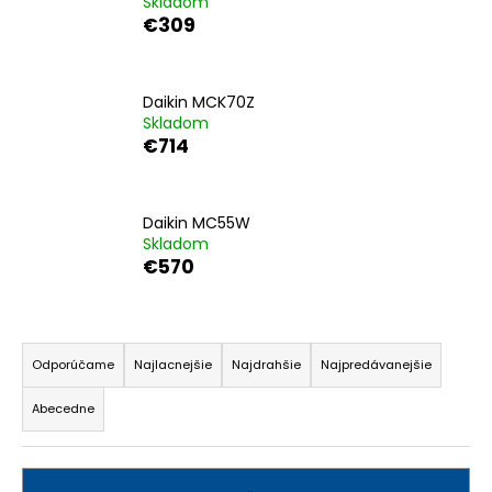
Skladom
á
€309
j
s
Daikin MCK70Z
ť
Skladom
?
€714
Daikin MC55W
Skladom
HĽADAŤ
€570
R
O
a
Odporúčame
Najlacnejšie
Najdrahšie
Najpredávanejšie
d
d
p
Abecedne
o
e
r
n
ú
i