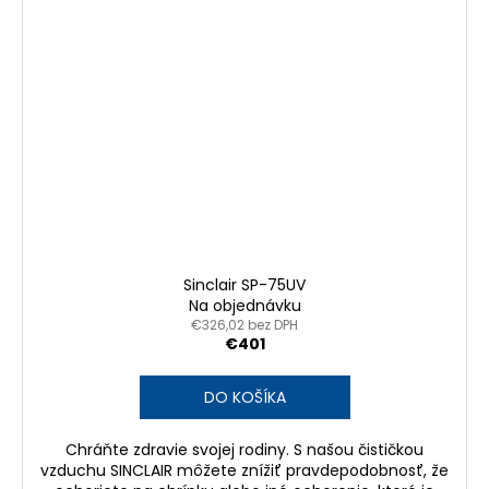
Sinclair SP-75UV
Na objednávku
€326,02 bez DPH
€401
DO KOŠÍKA
Chráňte zdravie svojej rodiny. S našou čističkou
vzduchu SINCLAIR môžete znížiť pravdepodobnosť, že