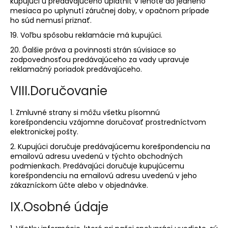
kupujúci u predávajúceho uplatniť v lehote do jedného
mesiaca po uplynutí záručnej doby, v opačnom prípade
ho súd nemusí priznať.
19. Voľbu spôsobu reklamácie má kupujúci.
20. Ďalšie práva a povinnosti strán súvisiace so
zodpovednosťou predávajúceho za vady upravuje
reklamačný poriadok predávajúceho.
VIII.
Doručovanie
1. Zmluvné strany si môžu všetku písomnú
korešpondenciu vzájomne doručovať prostredníctvom
elektronickej pošty.
2. Kupujúci doručuje predávajúcemu korešpondenciu na
emailovú adresu uvedenú v týchto obchodných
podmienkach. Predávajúci doručuje kupujúcemu
korešpondenciu na emailovú adresu uvedenú v jeho
zákazníckom účte alebo v objednávke.
IX.
Osobné údaje