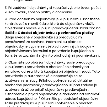
3. Pri zadávaní objednávky si kupujúci vyberie tovar, počet
kusov tovaru, spôsob platby a doručenia.
4. Pred odoslaním objednávky je kupujúcemu umožnené
kontrolovať a meniť údaje, ktoré do objednávky vložil.
Objednávku odošle kupujúci predávajúcemu kliknutím na
tlačidlo
Odoslať objednávku s povinnosťou platby
.
Údaje uvedené v objednávke sú predávajúcim
považované za správne. Podmienkou platnosti
objednávky je vyplnenie všetkých povinných údajov v
objednávkovom formulári a potvrdenie kupujúceho o
tom, že sa zoznámil s týmito obchodnými podmienkami.
5. Okamžite po obdržaní objednávky zašle predávajúci
kupujúcemu potvrdenie o obdržaní objednávky na
emailovú adresu, ktorú kupujúci pri objednaní zadal. Toto
potvrdenie je automatické a nepovažuje sa za
uzatvorenie zmluvy. Prílohou potvrdenia sú aktuálne
obchodné podmienky predávajúceho. Kúpna zmluva je
uzatvorená až po prijatí objednávky predávajúcim.
Oznámenie o prijatí objednávky je doručené na emailovú
adresu kupujúceho. / Okamžite po obdržaní objednávky
zašle predávajúci kupujúcemu potvrdenie o obdržaní