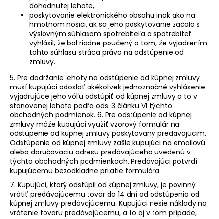
dohodnutej lehote,
poskytovanie elektronického obsahu inak ako na
hmotnom nosiči, ak sa jeho poskytovanie začalo s
výslovným súhlasom spotrebiteľa a spotrebiteľ
vyhlásil, že bol riadne poučený o tom, že vyjadrením
tohto súhlasu stráca právo na odstúpenie od
zmluvy.
5. Pre dodržanie lehoty na odstúpenie od kúpnej zmluvy
musí kupujúci odoslať akékoľvek jednoznačné vyhlásenie
vyjadrujúce jeho vôľu odstúpiť od kúpnej zmluvy a to v
stanovenej lehote podľa ods. 3 článku VI týchto
obchodných podmienok. 6. Pre odstúpenie od kúpnej
zmluvy môže kupujúci využiť vzorový formulár na
odstúpenie od kúpnej zmluvy poskytovaný predávajúcim.
Odstúpenie od kúpnej zmluvy zašle kupujúci na emailovú
alebo doručovaciu adresu predávajúceho uvedenú v
týchto obchodných podmienkach. Predávajúci potvrdí
kupujúcemu bezodkladne prijatie formulára.
7. Kupujúci, ktorý odstúpil od kúpnej zmluvy, je povinný
vrátiť predávajúcemu tovar do 14 dní od odstúpenia od
kúpnej zmluvy predávajúcemu. Kupujúci nesie náklady na
vrátenie tovaru predávajúcemu, a to aj v tom prípade,