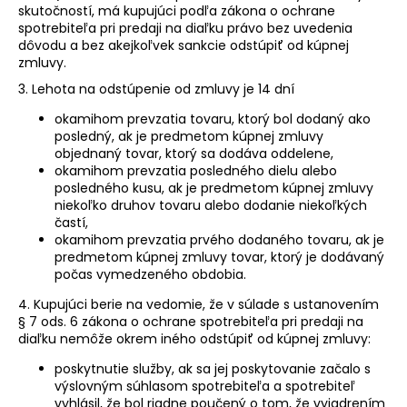
skutočností, má kupujúci podľa zákona o ochrane
spotrebiteľa pri predaji na diaľku právo bez uvedenia
dôvodu a bez akejkoľvek sankcie odstúpiť od kúpnej
zmluvy.
3. Lehota na odstúpenie od zmluvy je 14 dní
okamihom prevzatia tovaru, ktorý bol dodaný ako
posledný, ak je predmetom kúpnej zmluvy
objednaný tovar, ktorý sa dodáva oddelene,
okamihom prevzatia posledného dielu alebo
posledného kusu, ak je predmetom kúpnej zmluvy
niekoľko druhov tovaru alebo dodanie niekoľkých
častí,
okamihom prevzatia prvého dodaného tovaru, ak je
predmetom kúpnej zmluvy tovar, ktorý je dodávaný
počas vymedzeného obdobia.
4. Kupujúci berie na vedomie, že v súlade s ustanovením
§ 7 ods. 6 zákona o ochrane spotrebiteľa pri predaji na
diaľku nemôže okrem iného odstúpiť od kúpnej zmluvy:
poskytnutie služby, ak sa jej poskytovanie začalo s
výslovným súhlasom spotrebiteľa a spotrebiteľ
vyhlásil, že bol riadne poučený o tom, že vyjadrením