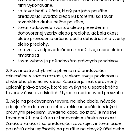
nimi vykonávané,
sa tovar hodí k účelu, ktorý pre jeho použitie
predávajúci uvádza alebo ku ktorému sa tovar
rovnakého druhu bežne používa,
tovar zodpovedá kvalitou alebo prevedením
dohovorenej vzorky alebo predlohe, ak bola akosť
alebo prevedenie určené podľa dohodnutého vzorky
alebo predlohy,
je tovar v zodpovedajúcom množstve, miere alebo
hmotnosti,
tovar vyhovuje požiadavkám právnych predpisov.
2. Povinnosti z chybného plnenia má predávajúci
minimálne v takom rozsahu, v akom trvajú povinnosti z
chybného plnenia výrobcu. Kupujúci je inak oprávnený
uplatniť právo z vady, ktorá sa vyskytne u spotrebného
tovaru v čase dvadsiatich štyroch mesiacov od prevzatia.
3. Ak je na predávanom tovare, na jeho obale, návode
pripojenému k tovaru alebo v reklame v súlade s inými
právnymi predpismi uvedená doba, po ktorú je možné
tovar použiť, použijú sa ustanovenia o záruke za akosť.
Zárukou za akosť sa predávajúci zaväzuje, že tovar bude
po určitú dobu spôsobilý na použitie na obvyklý účel alebo