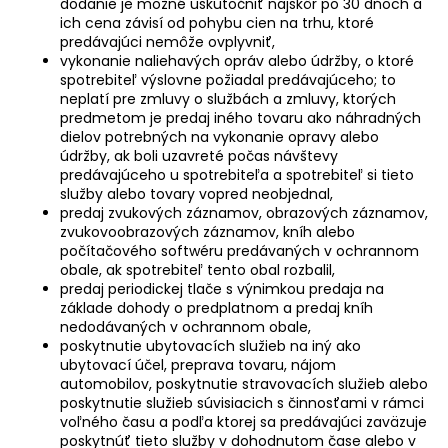
dodanie je možné uskutočniť najskôr po 30 dňoch a
ich cena závisí od pohybu cien na trhu, ktoré
predávajúci nemôže ovplyvniť,
vykonanie naliehavých opráv alebo údržby, o ktoré
spotrebiteľ výslovne požiadal predávajúceho; to
neplatí pre zmluvy o službách a zmluvy, ktorých
predmetom je predaj iného tovaru ako náhradných
dielov potrebných na vykonanie opravy alebo
údržby, ak boli uzavreté počas návštevy
predávajúceho u spotrebiteľa a spotrebiteľ si tieto
služby alebo tovary vopred neobjednal,
predaj zvukových záznamov, obrazových záznamov,
zvukovoobrazových záznamov, kníh alebo
počítačového softwéru predávaných v ochrannom
obale, ak spotrebiteľ tento obal rozbalil,
predaj periodickej tlače s výnimkou predaja na
základe dohody o predplatnom a predaj kníh
nedodávaných v ochrannom obale,
poskytnutie ubytovacích služieb na iný ako
ubytovací účel, preprava tovaru, nájom
automobilov, poskytnutie stravovacích služieb alebo
poskytnutie služieb súvisiacich s činnosťami v rámci
voľného času a podľa ktorej sa predávajúci zaväzuje
poskytnúť tieto služby v dohodnutom čase alebo v