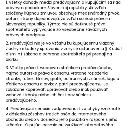
1. Všetky dohody medzi predávajúcim a kupujúcim sa riadi
právnym poriadkom Slovenskej republiky. Ak vzťah
založený kúpnou zmluvou obsahuje medzinárodný prvok,
potom strany dojednávajú, že vzťah sa riadi právom
Slovenskej republiky. Týmto nie sú dotknuté práva
spotrebiteľa vyplývajúce zo všeobecne záväzných
právnych predpisov.
2. Predávajúci nie je vo vzťahu ku kupujúcemu viazaný
žiadnymi kódexy správania v zmysle ustanovenia § 3 ods. 1
písm. n) zákona o ochrane spotrebiteľa pri predaji na
diaľku.
3. Všetky práva k webovým stránkam predávajúceho,
najmä autorské práva k obsahu, vrátane rozloženia
stránky, fotiek, filmov, grafik, ochranných známok, loga a
ďalšieho obsahu a prvkov, patrí predávajúcemu. Je
zakázané kopírovať, upravovať alebo inak používať
webové stránky alebo ich časť bez súhlasu
predávajúceho.
4. Predávajúci nenesie zodpovednosť za chyby vzniknuté
v dôsledku zásahov tretích osôb do internetového
obchodu alebo v dôsledku jeho použitia v rozpore s jeho
určením. Kupujúci nesmie pri využívaní internetového