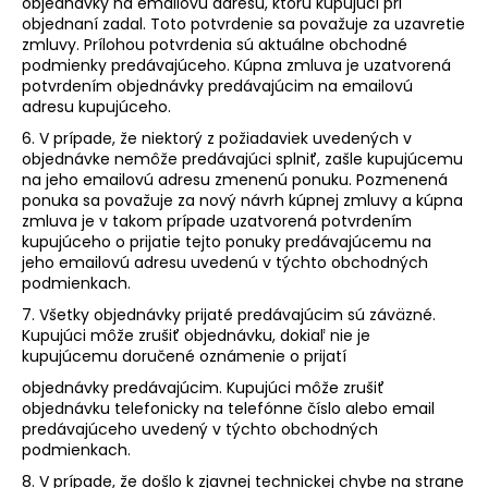
objednávky na emailovú adresu, ktorú kupujúci pri
objednaní zadal. Toto potvrdenie sa považuje za uzavretie
zmluvy. Prílohou potvrdenia sú aktuálne obchodné
podmienky predávajúceho. Kúpna zmluva je uzatvorená
potvrdením objednávky predávajúcim na emailovú
adresu kupujúceho.
6. V prípade, že niektorý z požiadaviek uvedených v
objednávke nemôže predávajúci splniť, zašle kupujúcemu
na jeho emailovú adresu zmenenú ponuku. Pozmenená
ponuka sa považuje za nový návrh kúpnej zmluvy a kúpna
zmluva je v takom prípade uzatvorená potvrdením
kupujúceho o prijatie tejto ponuky predávajúcemu na
jeho emailovú adresu uvedenú v týchto obchodných
podmienkach.
7. Všetky objednávky prijaté predávajúcim sú záväzné.
Kupujúci môže zrušiť objednávku, dokiaľ nie je
kupujúcemu doručené oznámenie o prijatí
objednávky predávajúcim. Kupujúci môže zrušiť
objednávku telefonicky na telefónne číslo alebo email
predávajúceho uvedený v týchto obchodných
podmienkach.
8. V prípade, že došlo k zjavnej technickej chybe na strane