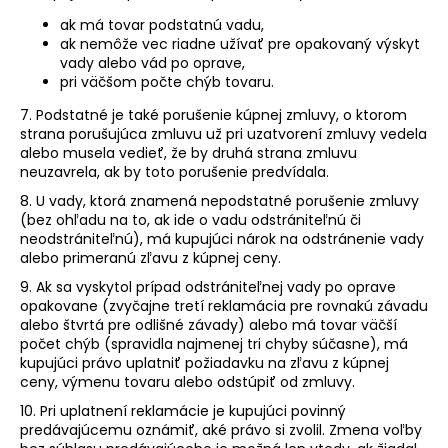
ak má tovar podstatnú vadu,
ak nemôže vec riadne užívať pre opakovaný výskyt
vady alebo vád po oprave,
pri väčšom počte chýb tovaru.
7. Podstatné je také porušenie kúpnej zmluvy, o ktorom
strana porušujúca zmluvu už pri uzatvorení zmluvy vedela
alebo musela vedieť, že by druhá strana zmluvu
neuzavrela, ak by toto porušenie predvídala.
8. U vady, ktorá znamená nepodstatné porušenie zmluvy
(bez ohľadu na to, ak ide o vadu odstrániteľnú či
neodstrániteľnú), má kupujúci nárok na odstránenie vady
alebo primeranú zľavu z kúpnej ceny.
9. Ak sa vyskytol prípad odstrániteľnej vady po oprave
opakovane (zvyčajne tretí reklamácia pre rovnakú závadu
alebo štvrtá pre odlišné závady) alebo má tovar väčší
počet chýb (spravidla najmenej tri chyby súčasne), má
kupujúci právo uplatniť požiadavku na zľavu z kúpnej
ceny, výmenu tovaru alebo odstúpiť od zmluvy.
10. Pri uplatnení reklamácie je kupujúci povinný
predávajúcemu oznámiť, aké právo si zvolil. Zmena voľby