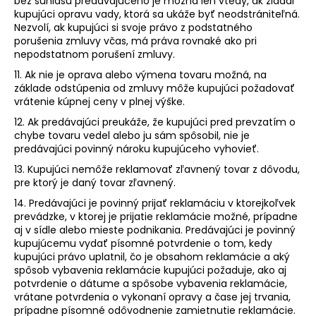
bez súhlasu predávajúceho je možná len vtedy, ak žiadal
kupujúci opravu vady, ktorá sa ukáže byť neodstrániteľná.
Nezvolí, ak kupujúci si svoje právo z podstatného
porušenia zmluvy včas, má práva rovnaké ako pri
nepodstatnom porušení zmluvy.
11. Ak nie je oprava alebo výmena tovaru možná, na
základe odstúpenia od zmluvy môže kupujúci požadovať
vrátenie kúpnej ceny v plnej výške.
12. Ak predávajúci preukáže, že kupujúci pred prevzatím o
chybe tovaru vedel alebo ju sám spôsobil, nie je
predávajúci povinný nároku kupujúceho vyhovieť.
13. Kupujúci nemôže reklamovať zľavnený tovar z dôvodu,
pre ktorý je daný tovar zľavnený.
14. Predávajúci je povinný prijať reklamáciu v ktorejkoľvek
prevádzke, v ktorej je prijatie reklamácie možné, prípadne
aj v sídle alebo mieste podnikania. Predávajúci je povinný
kupujúcemu vydať písomné potvrdenie o tom, kedy
kupujúci právo uplatnil, čo je obsahom reklamácie a aký
spôsob vybavenia reklamácie kupujúci požaduje, ako aj
potvrdenie o dátume a spôsobe vybavenia reklamácie,
vrátane potvrdenia o vykonaní opravy a čase jej trvania,
prípadne písomné odôvodnenie zamietnutie reklamácie.