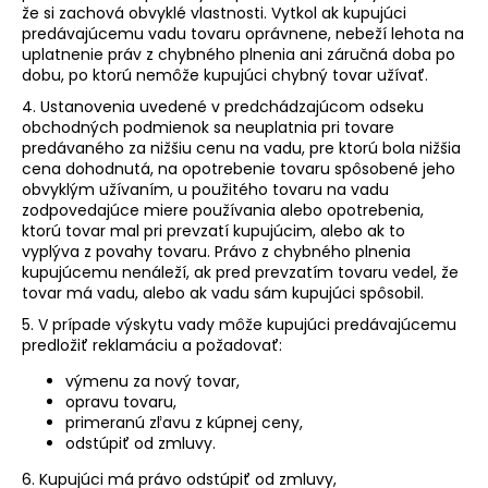
že si zachová obvyklé vlastnosti. Vytkol ak kupujúci
predávajúcemu vadu tovaru oprávnene, nebeží lehota na
uplatnenie práv z chybného plnenia ani záručná doba po
dobu, po ktorú nemôže kupujúci chybný tovar užívať.
4. Ustanovenia uvedené v predchádzajúcom odseku
obchodných podmienok sa neuplatnia pri tovare
predávaného za nižšiu cenu na vadu, pre ktorú bola nižšia
cena dohodnutá, na opotrebenie tovaru spôsobené jeho
obvyklým užívaním, u použitého tovaru na vadu
zodpovedajúce miere používania alebo opotrebenia,
ktorú tovar mal pri prevzatí kupujúcim, alebo ak to
vyplýva z povahy tovaru. Právo z chybného plnenia
kupujúcemu nenáleží, ak pred prevzatím tovaru vedel, že
tovar má vadu, alebo ak vadu sám kupujúci spôsobil.
5. V prípade výskytu vady môže kupujúci predávajúcemu
predložiť reklamáciu a požadovať:
výmenu za nový tovar,
opravu tovaru,
primeranú zľavu z kúpnej ceny,
odstúpiť od zmluvy.
6. Kupujúci má právo odstúpiť od zmluvy,