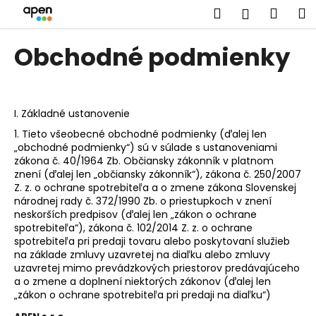
K
Prejsť
Hľadať
Náku
M
Prihlásen
na
o
obsah
Späť
Späť
košík
š
Obchodné podmienky
í
Č
k
o
p
I.
Základné ustanovenie
o
1. Tieto všeobecné obchodné podmienky (ďalej len
t
„obchodné podmienky“) sú v súlade s ustanoveniami
zákona č. 40/1964 Zb. Občiansky zákonník v platnom
r
znení (ďalej len „občiansky zákonník“), zákona č. 250/2007
e
Z. z. o ochrane spotrebiteľa a o zmene zákona Slovenskej
národnej rady č. 372/1990 Zb. o priestupkoch v znení
b
neskorších predpisov (ďalej len „zákon o ochrane
u
spotrebiteľa“), zákona č. 102/2014 Z. z. o ochrane
j
spotrebiteľa pri predaji tovaru alebo poskytovaní služieb
na základe zmluvy uzavretej na diaľku alebo zmluvy
e
uzavretej mimo prevádzkových priestorov predávajúceho
t
a o zmene a doplnení niektorých zákonov (ďalej len
e
„zákon o ochrane spotrebiteľa pri predaji na diaľku“)
n