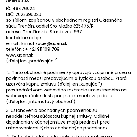
APEN s.r.o.
á
IČ:
46476024
j
DIČ:
2023396320
so sídlom: zapísanou v obchodnom registri Okresného
s
súdu Trenčín, oddiel Sro, vložka č
25475/R
ť
adresa: Trenčianske Stankovce 667
kontaktné údaje:
?
email : klimatizacie@apen.sk
telefón : + 421 911 109 709
www.apen.sk
(ďalej len „predávajúci“)
HĽADAŤ
2. Tieto obchodné podmienky upravujú vzájomné práva a
povinnosti medzi predávajúcim a fyzickou osobou, ktorá
uzatvára kúpnu zmluvu (ďalej len „kupujúci")
prostredníctvom webového rozhrania umiestneného na
webovej stránke dostupnej na internetovej adrese ...
O
(ďalej len „internetový obchod").
d
p
3. Ustanovenia obchodných podmienok sú
neoddeliteľnou súčasťou kúpnej zmluvy. Odlišné
o
dojednania v kúpnej zmluve majú prednosť pred
r
ustanoveniami týchto obchodných podmienok.
ú
4. Tieto obchodné podmienky a kúpna zmluva sa