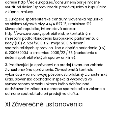
adrese http://ec.europa.eu/consumers/odr je možné
využiť pri riešení sporov medzi predávajúcim a kupujúcim
z kúpnej zmluvy.
2. Európske spotrebiteľské centrum Slovenská republika,
so sídlom Mlynské nivy 44/A 827 15, Bratislava 212
Slovenská republika, internetová adresa:
http://www.evropskyspotrebitel.sk je kontaktným
miestom podľa Nariadenia Európskeho parlamentu a
Rady (EÚ) č. 524/2013 z 21. mája 2013 o riešení
spotrebiteľských sporov on-line a dopĺňa nariadenie (ES)
č. 2006/2004 a smernice 2009/22 / ES (nariadenie o
riešení spotrebiteľských sporov on-line).
3. Predávajúci je oprávnený na predaj tovaru na základe
živnostenského oprávnenia. Živnostenskú kontrolu
vykonáva v rámci svojej pôsobnosti príslušný živnostenský
úrad. Slovenská obchodná inšpekcia vykonáva vo
vymedzenom rozsahu okrem iného dohľad nad
dodržiavaním zákona o ochrane spotrebiteľa a zákona o
ochrane spotrebiteľa pri predaji na diaľku.
XI.
Záverečné ustanovenia