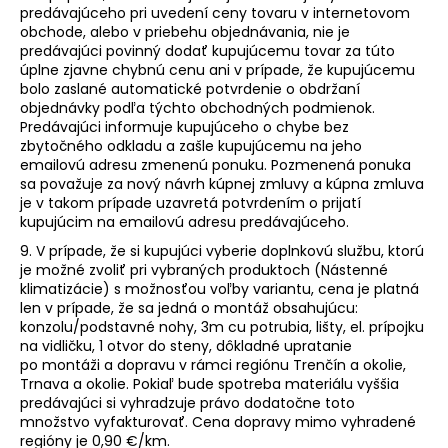
predávajúceho pri uvedení ceny tovaru v internetovom
obchode, alebo v priebehu objednávania, nie je
predávajúci povinný dodať kupujúcemu tovar za túto
úplne zjavne chybnú cenu ani v prípade, že kupujúcemu
bolo zaslané automatické potvrdenie o obdržaní
objednávky podľa týchto obchodných podmienok.
Predávajúci informuje kupujúceho o chybe bez
zbytočného odkladu a zašle kupujúcemu na jeho
emailovú adresu zmenenú ponuku. Pozmenená ponuka
sa považuje za nový návrh kúpnej zmluvy a kúpna zmluva
je v takom prípade uzavretá potvrdením o prijatí
kupujúcim na emailovú adresu predávajúceho.
9. V prípade, že si kupujúci vyberie doplnkovú službu, ktorú
je možné zvoliť pri vybraných produktoch (Nástenné
klimatizácie) s možnosťou voľby variantu, cena je platná
len v prípade, že sa jedná o
montáž obsahujúcu:
konzolu/podstavné nohy, 3m cu potrubia, lišty, el. prípojku
na vidličku, 1 otvor do steny, dôkladné upratanie
po montáži a dopravu v rámci regiónu Trenčín a okolie,
Trnava a okolie. Pokiaľ bude spotreba materiálu vyššia
predávajúci si vyhradzuje právo dodatočne toto
množstvo vyfakturovať. Cena dopravy mimo vyhradené
regióny je 0,90 €/km.