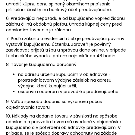
uhradiť kúpnu cenu splnený okamihom pripísania
príslušnej čiastky na bankový účet predávajúceho.
6. Predávajúci nepožaduje od kupujúceho vopred žiadnu
zálohu či inú obdobnú platbu. Úhrada kúpnej ceny pred
odoslaním tovar nie je zálohou.
7. Podľa zákona o evidencii tržieb je predávajúci povinný
vystaviť kupujúcemu účtenku. Zároveň je povinný
zaevidovať prijatú tržbu u správcu dane online, v prípade
technického výpadku potom najneskôr do 48 hodín.
8. Tovar je kupujúcemu doručený:
na adresu určenú kupujúcim v objednávke ·
prostredníctvom výdajne zásielok na adresu
výdajne, ktorú kupujúci určil,
osobným odberom v prevádzke predávajúceho
9. Voľba spôsobu dodania sa vykonáva počas
objednávania tovaru.
10. Náklady na dodanie tovaru v závislosti na spôsobe
odoslania a prevzatia tovaru sú uvedené v objednávke
kupujúceho a v potvrdení objednávky predávajúcim. V
prípade, že je spôsob dopravy dohodnutý na základe