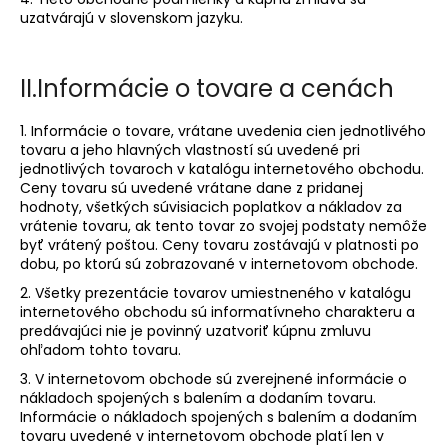
č
uzatvárajú v slovenskom jazyku.
a
m
e
II.
Informácie o tovare a cenách
1. Informácie o tovare, vrátane uvedenia cien jednotlivého
tovaru a jeho hlavných vlastností sú uvedené pri
jednotlivých tovaroch v katalógu internetového obchodu.
Ceny tovaru sú uvedené vrátane dane z pridanej
hodnoty, všetkých súvisiacich poplatkov a nákladov za
vrátenie tovaru, ak tento tovar zo svojej podstaty nemôže
byť vrátený poštou. Ceny tovaru zostávajú v platnosti po
dobu, po ktorú sú zobrazované v internetovom obchode.
2. Všetky prezentácie tovarov umiestneného v katalógu
internetového obchodu sú informatívneho charakteru a
predávajúci nie je povinný uzatvoriť kúpnu zmluvu
ohľadom tohto tovaru.
3. V internetovom obchode sú zverejnené informácie o
nákladoch spojených s balením a dodaním tovaru.
Informácie o nákladoch spojených s balením a dodaním
tovaru uvedené v internetovom obchode platí len v