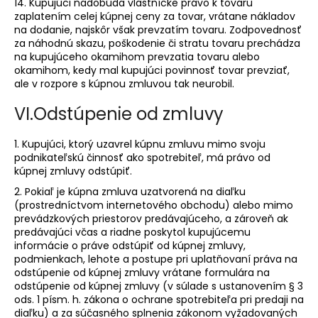
14. Kupujúci nadobúda vlastnícke právo k tovaru
zaplatením celej kúpnej ceny za tovar, vrátane nákladov
na dodanie, najskôr však prevzatím tovaru. Zodpovednosť
za náhodnú skazu, poškodenie či stratu tovaru prechádza
na kupujúceho okamihom prevzatia tovaru alebo
okamihom, kedy mal kupujúci povinnosť tovar prevziať,
ale v rozpore s kúpnou zmluvou tak neurobil.
VI.
Odstúpenie od zmluvy
1. Kupujúci, ktorý uzavrel kúpnu zmluvu mimo svoju
podnikateľskú činnosť ako spotrebiteľ, má právo od
kúpnej zmluvy odstúpiť.
2. Pokiaľ je kúpna zmluva uzatvorená na diaľku
(prostredníctvom internetového obchodu) alebo mimo
prevádzkových priestorov predávajúceho, a zároveň ak
predávajúci včas a riadne poskytol kupujúcemu
informácie o práve odstúpiť od kúpnej zmluvy,
podmienkach, lehote a postupe pri uplatňovaní práva na
odstúpenie od kúpnej zmluvy vrátane formulára na
odstúpenie od kúpnej zmluvy (v súlade s ustanovením § 3
ods. 1 písm. h. zákona o ochrane spotrebiteľa pri predaji na
diaľku) a za súčasného splnenia zákonom vyžadovaných