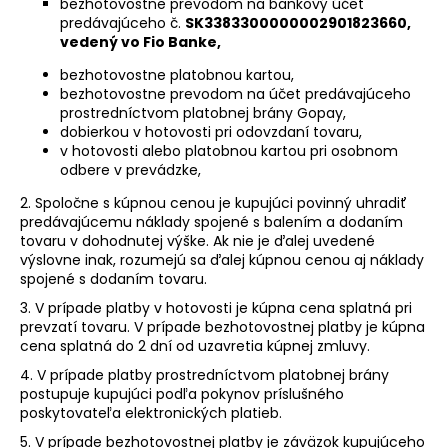
bezhotovostne prevodom na bankový účet
predávajúceho č.
SK3383300000002901823660,
vedený vo Fio Banke,
bezhotovostne platobnou kartou,
bezhotovostne prevodom na účet predávajúceho
prostredníctvom platobnej brány Gopay,
dobierkou v hotovosti pri odovzdaní tovaru,
v hotovosti alebo platobnou kartou pri osobnom
odbere v prevádzke,
2. Spoločne s kúpnou cenou je kupujúci povinný uhradiť
predávajúcemu náklady spojené s balením a dodaním
tovaru v dohodnutej výške. Ak nie je ďalej uvedené
výslovne inak, rozumejú sa ďalej kúpnou cenou aj náklady
spojené s dodaním tovaru.
3. V prípade platby v hotovosti je kúpna cena splatná pri
prevzatí tovaru. V prípade bezhotovostnej platby je kúpna
cena splatná do 2 dní od uzavretia kúpnej zmluvy.
4. V prípade platby prostredníctvom platobnej brány
postupuje kupujúci podľa pokynov príslušného
poskytovateľa elektronických platieb.
5. V prípade bezhotovostnej platby je záväzok kupujúceho