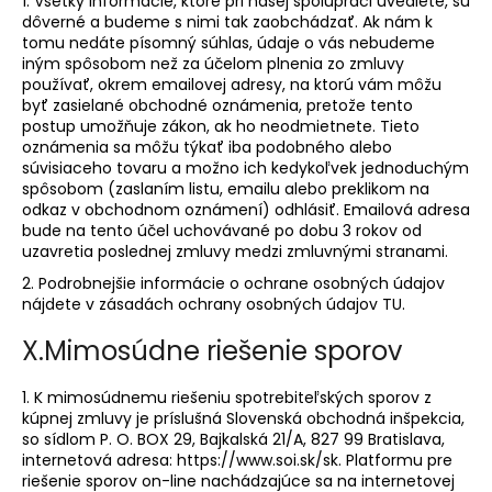
1. Všetky informácie, ktoré pri našej spolupráci uvediete, sú
dôverné a budeme s nimi tak zaobchádzať. Ak nám k
tomu nedáte písomný súhlas, údaje o vás nebudeme
iným spôsobom než za účelom plnenia zo zmluvy
používať, okrem emailovej adresy, na ktorú vám môžu
byť zasielané obchodné oznámenia, pretože tento
postup umožňuje zákon, ak ho neodmietnete. Tieto
oznámenia sa môžu týkať iba podobného alebo
súvisiaceho tovaru a možno ich kedykoľvek jednoduchým
spôsobom (zaslaním listu, emailu alebo preklikom na
odkaz v obchodnom oznámení) odhlásiť. Emailová adresa
bude na tento účel uchovávané po dobu 3 rokov od
uzavretia poslednej zmluvy medzi zmluvnými stranami.
2. Podrobnejšie informácie o ochrane osobných údajov
nájdete v zásadách ochrany osobných údajov TU.
X.
Mimosúdne riešenie sporov
1. K mimosúdnemu riešeniu spotrebiteľských sporov z
kúpnej zmluvy je príslušná Slovenská obchodná inšpekcia,
so sídlom P. O. BOX 29, Bajkalská 21/A, 827 99 Bratislava,
internetová adresa: https://www.soi.sk/sk. Platformu pre
riešenie sporov on-line nachádzajúce sa na internetovej