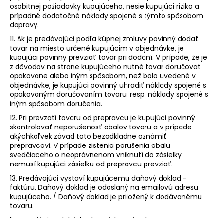
osobitnej požiadavky kupujúceho, nesie kupujúci riziko a
prípadné dodatočné náklady spojené s týmto spôsobom
dopravy.
11. Ak je predávajúci podľa kúpnej zmluvy povinný dodať
tovar na miesto určené kupujúcim v objednávke, je
kupujúci povinný prevziať tovar pri dodaní. V prípade, že je
z dôvodov na strane kupujúceho nutné tovar doručovať
opakovane alebo iným spôsobom, než bolo uvedené v
objednávke, je kupujúci povinný uhradiť náklady spojené s
opakovaným doručovaním tovaru, resp. náklady spojené s
iným spôsobom doručenia.
12. Pri prevzatí tovaru od prepravcu je kupujúci povinný
skontrolovať neporušenosť obalov tovaru a v prípade
akýchkoľvek závad toto bezodkladne oznámiť
prepravcovi. V prípade zistenia porušenia obalu
svedčiaceho o neoprávnenom vniknutí do zásielky
nemusí kupujúci zásielku od prepravcu prevziať.
13. Predávajúci vystaví kupujúcemu daňový doklad -
faktúru. Daňový doklad je odoslaný na emailovú adresu
kupujúceho. / Daňový doklad je priložený k dodávanému
tovaru.