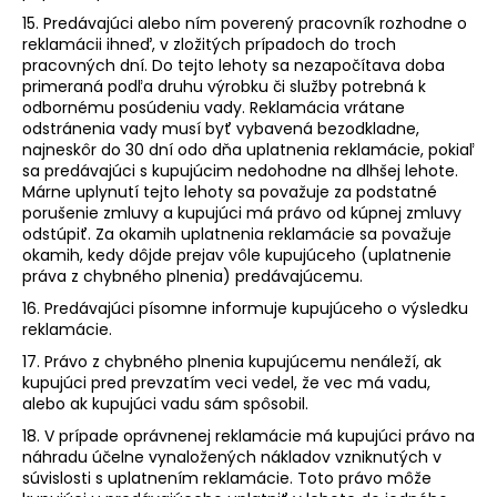
15. Predávajúci alebo ním poverený pracovník rozhodne o
reklamácii ihneď, v zložitých prípadoch do troch
pracovných dní. Do tejto lehoty sa nezapočítava doba
primeraná podľa druhu výrobku či služby potrebná k
odbornému posúdeniu vady. Reklamácia vrátane
odstránenia vady musí byť vybavená bezodkladne,
najneskôr do 30 dní odo dňa uplatnenia reklamácie, pokiaľ
sa predávajúci s kupujúcim nedohodne na dlhšej lehote.
Márne uplynutí tejto lehoty sa považuje za podstatné
porušenie zmluvy a kupujúci má právo od kúpnej zmluvy
odstúpiť. Za okamih uplatnenia reklamácie sa považuje
okamih, kedy dôjde prejav vôle kupujúceho (uplatnenie
práva z chybného plnenia) predávajúcemu.
16. Predávajúci písomne informuje kupujúceho o výsledku
reklamácie.
17. Právo z chybného plnenia kupujúcemu nenáleží, ak
kupujúci pred prevzatím veci vedel, že vec má vadu,
alebo ak kupujúci vadu sám spôsobil.
18. V prípade oprávnenej reklamácie má kupujúci právo na
náhradu účelne vynaložených nákladov vzniknutých v
súvislosti s uplatnením reklamácie. Toto právo môže