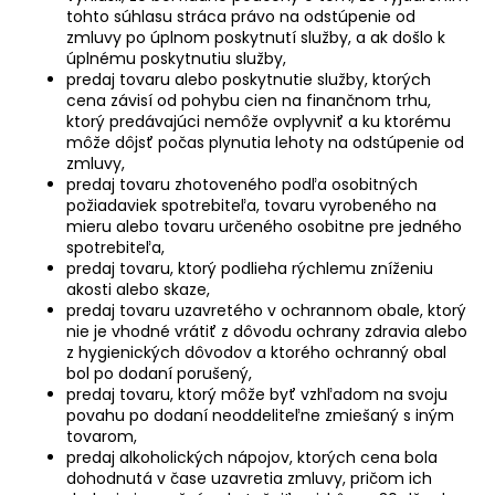
tohto súhlasu stráca právo na odstúpenie od
zmluvy po úplnom poskytnutí služby, a ak došlo k
úplnému poskytnutiu služby,
predaj tovaru alebo poskytnutie služby, ktorých
cena závisí od pohybu cien na finančnom trhu,
ktorý predávajúci nemôže ovplyvniť a ku ktorému
môže dôjsť počas plynutia lehoty na odstúpenie od
zmluvy,
predaj tovaru zhotoveného podľa osobitných
požiadaviek spotrebiteľa, tovaru vyrobeného na
mieru alebo tovaru určeného osobitne pre jedného
spotrebiteľa,
predaj tovaru, ktorý podlieha rýchlemu zníženiu
akosti alebo skaze,
predaj tovaru uzavretého v ochrannom obale, ktorý
nie je vhodné vrátiť z dôvodu ochrany zdravia alebo
z hygienických dôvodov a ktorého ochranný obal
bol po dodaní porušený,
predaj tovaru, ktorý môže byť vzhľadom na svoju
povahu po dodaní neoddeliteľne zmiešaný s iným
tovarom,
predaj alkoholických nápojov, ktorých cena bola
dohodnutá v čase uzavretia zmluvy, pričom ich