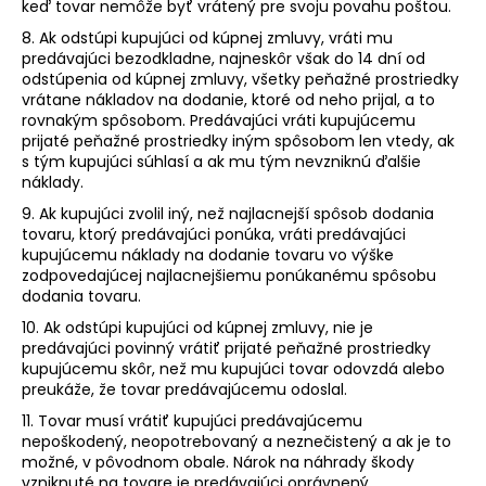
keď tovar nemôže byť vrátený pre svoju povahu poštou.
8. Ak odstúpi kupujúci od kúpnej zmluvy, vráti mu
predávajúci bezodkladne, najneskôr však do 14 dní od
odstúpenia od kúpnej zmluvy, všetky peňažné prostriedky
vrátane nákladov na dodanie, ktoré od neho prijal, a to
rovnakým spôsobom. Predávajúci vráti kupujúcemu
prijaté peňažné prostriedky iným spôsobom len vtedy, ak
s tým kupujúci súhlasí a ak mu tým nevzniknú ďalšie
náklady.
9. Ak kupujúci zvolil iný, než najlacnejší spôsob dodania
tovaru, ktorý predávajúci ponúka, vráti predávajúci
kupujúcemu náklady na dodanie tovaru vo výške
zodpovedajúcej najlacnejšiemu ponúkanému spôsobu
dodania tovaru.
10. Ak odstúpi kupujúci od kúpnej zmluvy, nie je
predávajúci povinný vrátiť prijaté peňažné prostriedky
kupujúcemu skôr, než mu kupujúci tovar odovzdá alebo
preukáže, že tovar predávajúcemu odoslal.
11. Tovar musí vrátiť kupujúci predávajúcemu
nepoškodený, neopotrebovaný a neznečistený a ak je to
možné, v pôvodnom obale. Nárok na náhrady škody
vzniknuté na tovare je predávajúci oprávnený