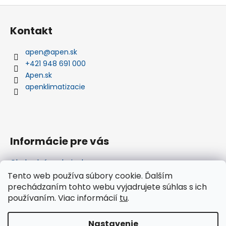
Z
á
Kontakt
p
ä
apen
@
apen.sk
t
+421 948 691 000
i
Apen.sk
e
apenklimatizacie
Informácie pre vás
Obchodné podmienky
Podmienky ochrany osobných údajov
Tento web používa súbory cookie. Ďalším
Nákup na splátky
prechádzaním tohto webu vyjadrujete súhlas s ich
Ako nakupovať na splátky cez Quatro
používaním. Viac informácií
tu
.
Showroom
Nastavenie