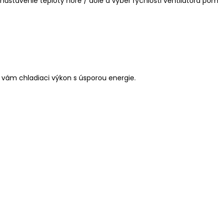
l, nastavenie teploty hore / dole a výber rýchlosti ventilátora 
 vám chladiaci výkon s úsporou energie.