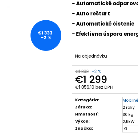
- Automatické odparov
- Auto reštart
- Automatické čistenie
€1 333
- Efektívna úspora ener
–2 %
Na objednávku
€1 333
–2 %
€1 299
€1 056,10 bez DPH
Jednotková
cena:
Kategória
:
Mobilné
Záruka
:
2 roky
Hmotnosť
:
30 kg
Výkon
:
2,5kW
Značka
:
LG