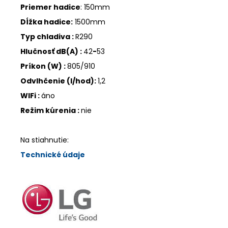
Priemer hadice
: 150mm
Dĺžka hadice:
1500mm
Typ chladiva :
R290
Hlučnosť dB(A) :
42
-
53
Príkon (W) :
805/910
Odvlhčenie (l/hod):
1,2
WIFi :
áno
Režim kúrenia :
nie
Na stiahnutie:
Technické údaje