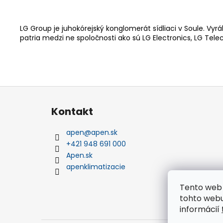
LG Group je juhokórejský konglomerát sídliaci v Soule. Vyr
patria medzi ne spoločnosti ako sú LG Electronics, LG Tel
Z
á
Kontakt
p
ä
apen
@
apen.sk
t
+421 948 691 000
i
Apen.sk
e
apenklimatizacie
Tento web 
tohto webu
informácií