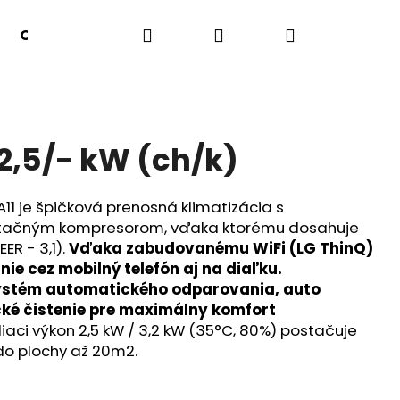
Hľadať
Prihlásenie
Nákupný
Odvlhčovače
Výhodná ponuka
Obchodné
košík
2,5/- kW (ch/k)
A11 je špičková prenosná klimatizácia s
rotačným kompresorom, vďaka ktorému dosahuje
ER - 3,1).
Vďaka zabudovanému WiFi (LG ThinQ)
ie cez mobilný telefón aj na diaľku.
ystém automatického odparovania, auto
cké čistenie pre maximálny komfort
iaci výkon 2,5 kW / 3,2 kW (35°C, 80%) postačuje
do plochy až 20m2.