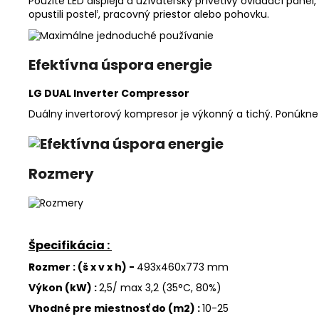
Použite LED displeja a užívateľsky prívetivý ovládací pane
opustili posteľ, pracovný priestor alebo pohovku.
Efektívna úspora energie
LG DUAL Inverter Compressor
Duálny invertorový kompresor je výkonný a tichý. Ponúkne
Rozmery
Špecifikácia :
Rozmer : (š x v x h) -
493x460x773 mm
Výkon (kW) :
2,5/ max 3,2 (35°C, 80%)
Vhodné pre miestnosť do (m2) :
10-25