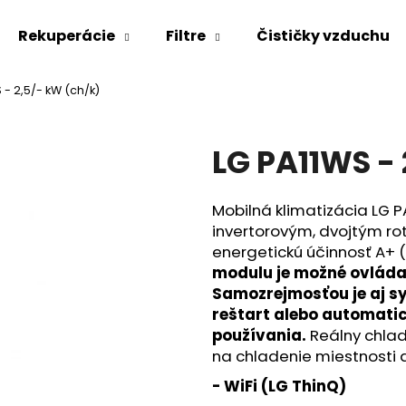
Rekuperácie
Filtre
Čističky vzduchu
 - 2,5/- kW (ch/k)
Čo potrebujete nájsť?
LG PA11WS - 
HĽADAŤ
Mobilná klimatizácia LG P
invertorovým, dvojtým 
Odporúčame
energetickú účinnosť A+ (E
modulu je možné ovládan
Samozrejmosťou je aj s
reštart alebo automati
používania.
Reálny chlad
na chladenie miestnosti 
- WiFi (LG ThinQ)