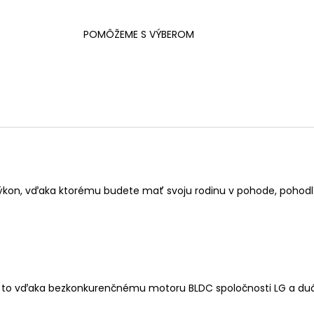
POMÔŽEME S VÝBEROM
ýkon, vďaka ktorému budete mať svoju rodinu v pohode, pohodlí
ku a to vďaka bezkonkurenčnému motoru BLDC spoločnosti LG a d