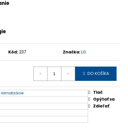
anie
gie
Kód:
237
Značka:
LG
DO KOŠÍKA
Tlač
 klimatizácie
Opýtať sa
Zdieľať