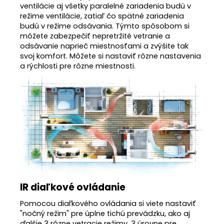
ventilácie aj všetky paralelné zariadenia budú v
režime ventilácie, zatiaľ čo spätné zariadenia
budú v režime odsávania. Týmto spôsobom si
môžete zabezpečiť nepretržité vetranie a
odsávanie naprieč miestnosťami a zvýšite tak
svoj komfort. Môžete si nastaviť rôzne nastavenia
a rýchlosti pre rôzne miestnosti.
IR diaľkové ovládanie
Pomocou diaľkového ovládania si viete nastaviť
"nočný režim" pre úplne tichú prevádzku, ako aj
ďalšie 3 rôzne vetracie režimy. 3 úrovne pre