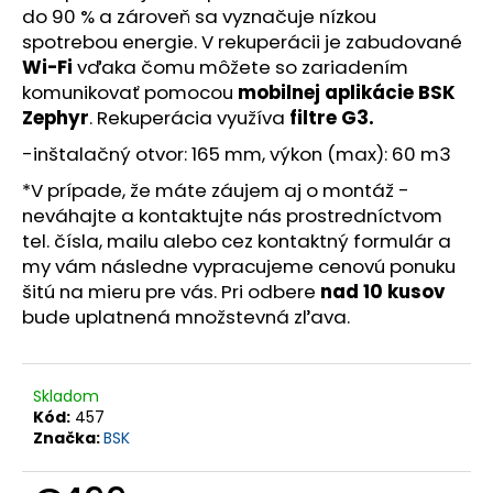
č
do 90 % a zároveň sa vyznačuje nízkou
a
spotrebou energie. V rekuperácii je zabudované
m
Wi-Fi
vďaka čomu môžete so zariadením
e
komunikovať pomocou
mobilnej aplikácie BSK
Zephyr
. Rekuperácia využíva
filtre G3.
-inštalačný otvor: 165 mm, výkon (max): 60 m3
*V prípade, že máte záujem aj o montáž -
neváhajte a kontaktujte nás prostredníctvom
tel. čísla, mailu alebo cez kontaktný formulár a
my vám následne vypracujeme cenovú ponuku
šitú na mieru pre vás. Pri odbere
nad 10 kusov
bude uplatnená množstevná zľava.
Skladom
Kód:
457
Značka:
BSK