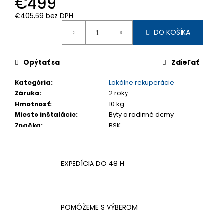
€499
€405,69 bez DPH
Jednotková
DO KOŠÍKA
cena:
Opýtať sa
Zdieľať
Kategória
:
Lokálne rekuperácie
Záruka
:
2 roky
Hmotnosť
:
10 kg
Miesto inštalácie
:
Byty a rodinné domy
Značka
:
BSK
EXPEDÍCIA DO 48 H
POMÔŽEME S VÝBEROM