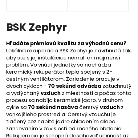
á
j
s
BSK Zephyr
ť
?
Hľadáte prémiovú kvalitu za výhodnú cenu?
Lokálna rekuperácia BSK Zephyr je navrhnutá tak,
aby ste s jej inštaláciou nemali ani najmenší
problém. Vo vnútri jednotky sa nachádza
keramický rekuperátor tepla spojený s 2-
HĽADAŤ
cestným ventilátorom. Zariadenie pracuje v
dvoch cykloch -
70 sekúnd odvádza
zatuchnutý
a vydýchaný
vzduch
z miestnosti a počas tohto
O
procesu sa nabíja keramické jadro. V druhom
d
cykle sa
70 sekúnd nasáva
čerstvý
vzduch
z
p
vonkajšieho prostredia. Čerstvý vzduchu je
o
tlačený cez nabité jadro chladením alebo
r
zahrievaním v závislosti od ročného obdobia.
ú
Rekuperácia je schopná dosahovať účinnosť až