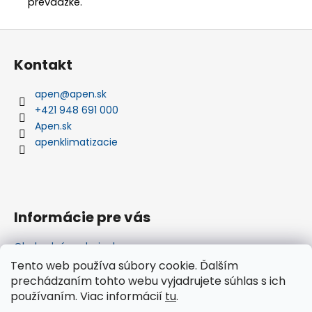
prevádzke.
Z
á
Kontakt
p
ä
apen
@
apen.sk
t
+421 948 691 000
i
Apen.sk
e
apenklimatizacie
Informácie pre vás
Obchodné podmienky
Podmienky ochrany osobných údajov
Tento web používa súbory cookie. Ďalším
Nákup na splátky
prechádzaním tohto webu vyjadrujete súhlas s ich
Ako nakupovať na splátky cez Quatro
používaním. Viac informácií
tu
.
Showroom