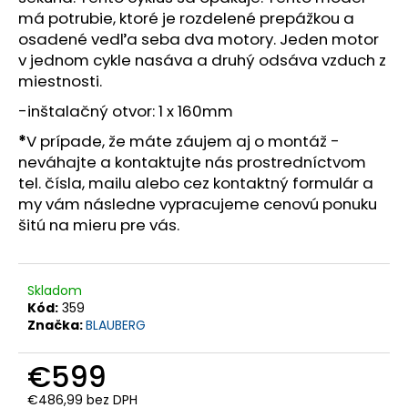
č
má potrubie, ktoré je rozdelené prepážkou a
a
osadené vedľa seba dva motory. Jeden motor
m
v jednom cykle nasáva a druhý odsáva vzduch z
e
miestnosti.
-inštalačný otvor: 1 x 160mm
*
V prípade, že máte záujem aj o montáž -
neváhajte a kontaktujte nás prostredníctvom
tel. čísla, mailu alebo cez kontaktný formulár a
my vám následne vypracujeme cenovú ponuku
šitú na mieru pre vás.
Skladom
Kód:
359
Značka:
BLAUBERG
€599
€486,99 bez DPH