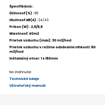
Špecifikácia :
Účinnosť (%) :
85
Hlučnosť dB(A) :
24/43
Príkon (W) : 2,6
/6,6
Miestnosť: 40m2
Prietok vzduchu (max): 30 m3/hod
Prietok vzduchu v režime odsávania vlhkosti: 60
m3/hod
Inštalačný otvor: 1 x 160mm
Na stiahnutie:
Technické údaje
Užívateľský manuál
Z
á