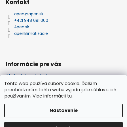
Kontakt
p
ä
apen
@
apen.sk
t
+421 948 691 000
i
Apen.sk
e
apenklimatizacie
Informácie pre vás
Obchodné podmienky
Podmienky ochrany osobných údajov
Tento web používa súbory cookie. Ďalším
Nákup na splátky
prechádzaním tohto webu vyjadrujete súhlas s ich
Ako nakupovať na splátky cez Quatro
používaním. Viac informácií
tu
.
Showroom
Nastavenie
Vytvoril Shoptet