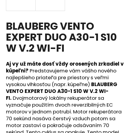
á
j
s
BLAUBERG VENTO
ť
EXPERT DUO A30-1 S10
?
W V.2 WI-FI
Aj vy už máte dosť vždy orosených zrkadiel v
HĽADAŤ
kúpeľni?
Predstavujeme vám vášho nového
najlepšieho priateľa pre priestory s veľmi
vysokou vlhkosťou (napr. kúpeľne)
BLAUBERG
VENTO EXPERT DUO A30-1 S10 W V.2 WI-
O
FI.
Dvojmotorový lokálny rekuperátor sa
d
vyznačuje použitím dvoch
reverzibilných EC
p
motorov v jednom potrubí. Motor rekuperátora
o
70 sekúnd nasáva čerstvý vzduch potom sa
r
motor zastaví a pokračuje odsávaním 70
ú
sekúnd. Tento cyklus sa opakuje. Tento modeI