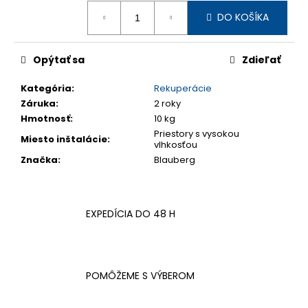
Jednotková
DO KOŠÍKA
cena:
Opýtať sa
Zdieľať
Kategória
:
Rekuperácie
Záruka
:
2 roky
Hmotnosť
:
10 kg
Priestory s vysokou
Miesto inštalácie
:
vlhkosťou
Značka
:
Blauberg
EXPEDÍCIA DO 48 H
POMÔŽEME S VÝBEROM